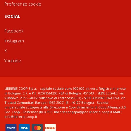
Preferenze cookie
SOCIAL
Facebook
Instagram
X
Youtube
LIBRERIE.COOP S.p.a. - capitale sociale euro 900.000 int.vers. Registro imprese
di Bologna, C.F. e P.I.: 02591561200 REA di Bologna: 451543 ; SEDE LEGALE: via
Villanova, 29/7 - 40055 Villanova di Castenaso (BO) - SEDE AMMINISTRATIVA: via
Trattati Comunitari Europei 1957-2007, 13 - 40127 Bologna - Società
unipersonale sottoposta alla Direzione e Coordinamento di Coop Alleanza 3.0
Soc. Coop., Castenaso (BO) PEC: libreriecoopspa@pec.librerie.coop.it MAIL:
info@librerie.coop.it