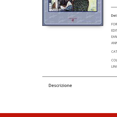
Det
FO
EDI
EA
ANN
CAT
COL
LIN
Descrizione