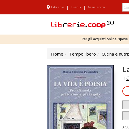
|
|
Librerie
Eventi
Assistenza
Per gli acquisti online: spes
Home
Tempo libero
Cucina e nutri
L
C
di
AGG