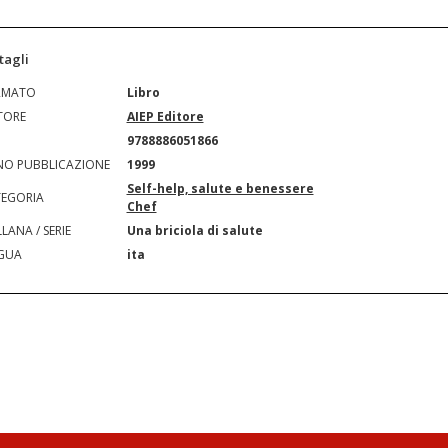
tagli
RMATO
Libro
TORE
AIEP Editore
N
9788886051866
O PUBBLICAZIONE
1999
Self-help, salute e benessere
EGORIA
Chef
LANA / SERIE
Una briciola di salute
GUA
ita