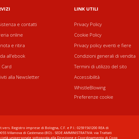
RVIZI
LINK UTILI
istenza e contatti
Privacy Policy
reria online
Cookie Policy
nota e ritira
Privacy policy eventi e fiere
da all'ebook
Condizioni generali di vendita
t Card
Termini di utilizzo del sito
riviti alla Newsletter
Accessibilità
WhistleBlowing
Preferenze cookie
t.vers. Registro imprese di Bologna, C.F. e P.I.: 02591561200 REA di
0055 Villanova di Castenaso (BO) - SEDE AMMINISTRATIVA: via Trattati
ocietà unipersonale sottoposta alla Direzione e Coordinamento di Coop