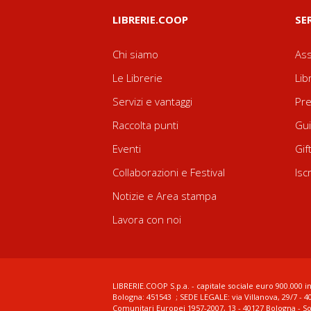
LIBRERIE.COOP
SE
Chi siamo
Ass
Le Librerie
Lib
Servizi e vantaggi
Pre
Raccolta punti
Gui
Eventi
Gif
Collaborazioni e Festival
Isc
Notizie e Area stampa
Lavora con noi
LIBRERIE.COOP S.p.a. - capitale sociale euro 900.000 in
Bologna: 451543 ; SEDE LEGALE: via Villanova, 29/7 - 4
Comunitari Europei 1957-2007, 13 - 40127 Bologna - S