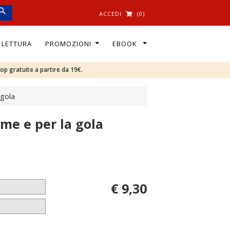
ACCEDI
(0)
I LETTURA
PROMOZIONI
EBOOK
oop gratuite a partire da 19€.
 gola
ime e per la gola
€ 9,30