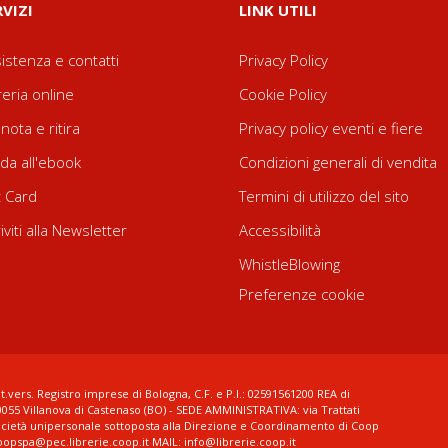
RVIZI
LINK UTILI
istenza e contatti
Privacy Policy
reria online
Cookie Policy
nota e ritira
Privacy policy eventi e fiere
da all'ebook
Condizioni generali di vendita
t Card
Termini di utilizzo del sito
riviti alla Newsletter
Accessibilità
WhistleBlowing
Preferenze cookie
t.vers. Registro imprese di Bologna, C.F. e P.I.: 02591561200 REA di
0055 Villanova di Castenaso (BO) - SEDE AMMINISTRATIVA: via Trattati
ocietà unipersonale sottoposta alla Direzione e Coordinamento di Coop
coopspa@pec.librerie.coop.it MAIL: info@librerie.coop.it