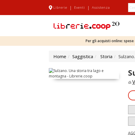
|
|
Librerie
Eventi
Assistenza
Per gli acquisti online: spes
Home
Saggistica
Storia
Sulzano
S
V
di
AGG