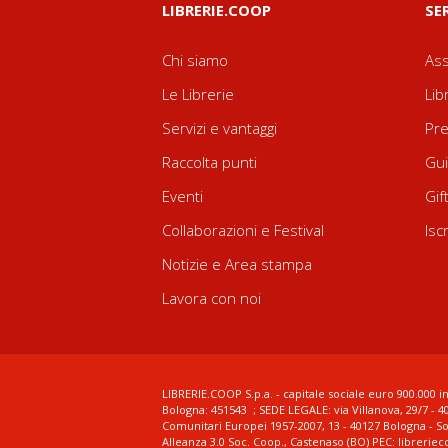
LIBRERIE.COOP
SE
Chi siamo
Ass
Le Librerie
Lib
Servizi e vantaggi
Pre
Raccolta punti
Gui
Eventi
Gif
Collaborazioni e Festival
Isc
Notizie e Area stampa
Lavora con noi
LIBRERIE.COOP S.p.a. - capitale sociale euro 900.000 in
Bologna: 451543 ; SEDE LEGALE: via Villanova, 29/7 - 4
Comunitari Europei 1957-2007, 13 - 40127 Bologna - S
Alleanza 3.0 Soc. Coop., Castenaso (BO) PEC: librerie