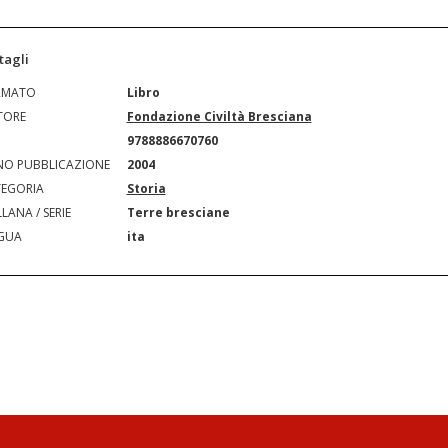
tagli
RMATO
Libro
TORE
Fondazione Civiltà Bresciana
N
9788886670760
O PUBBLICAZIONE
2004
EGORIA
Storia
LANA / SERIE
Terre bresciane
GUA
ita