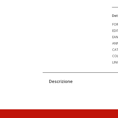
Det
FO
EDI
EA
ANN
CAT
COL
LIN
Descrizione