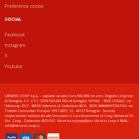
Preferenze cookie
SOCIAL
Facebook
Instagram
X
Youtube
LIBRERIE.COOP S.p.a. - capitale sociale euro 900.000 int.vers. Registro imprese
di Bologna, C.F. e P.I.: 02591561200 REA di Bologna: 451543 ; SEDE LEGALE: via
Villanova, 29/7 - 40055 Villanova di Castenaso (BO) - SEDE AMMINISTRATIVA: via
Trattati Comunitari Europei 1957-2007, 13 - 40127 Bologna - Società
unipersonale sottoposta alla Direzione e Coordinamento di Coop Alleanza 3.0
Soc. Coop., Castenaso (BO) PEC: libreriecoopspa@pec.librerie.coop.it MAIL:
info@librerie.coop.it