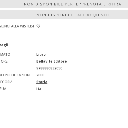
NON DISPONIBILE PER IL 'PRENOTA E RITIRA'
NON DISPONIBILE ALL'ACQUISTO
IUNGI ALLA WISHLIST
tagli
RMATO
Libro
TORE
Bellavite Editore
N
9788886832656
O PUBBLICAZIONE
2000
EGORIA
Storia
GUA
ita