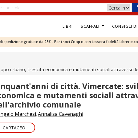
LIBRI
SCAFFALI
CONSIGLI D
e di spedizione gratuite da 25€ - Per i soci Coop o con tessera fedeltà Librerie.c
iluppo urbano, crescita economica e mutamenti sociali attraverso le
inquant'anni di città. Vimercate: sv
conomica e mutamenti sociali attrav
ell'archivio comunale
ngelo Marchesi
Annalisa Cavenaghi
,
CARTACEO