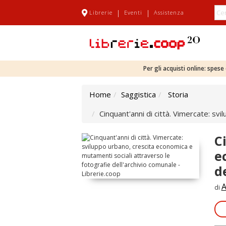
|
|
Librerie
Eventi
Assistenza
Per gli acquisti online: spes
Home
Saggistica
Storia
Cinquant'anni di città. Vimercate: sv
C
e
d
A
di