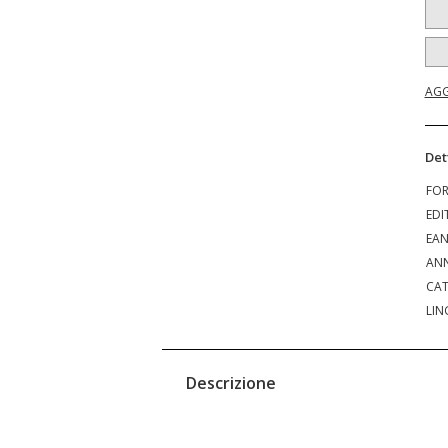
AGG
Det
FO
EDI
EA
ANN
CAT
LIN
Descrizione