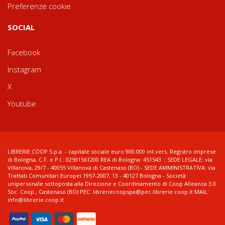
Preferenze cookie
SOCIAL
Facebook
Instagram
X
Youtube
LIBRERIE.COOP S.p.a. - capitale sociale euro 900.000 int.vers. Registro imprese
di Bologna, C.F. e P.I.: 02591561200 REA di Bologna: 451543 ; SEDE LEGALE: via
Villanova, 29/7 - 40055 Villanova di Castenaso (BO) - SEDE AMMINISTRATIVA: via
Trattati Comunitari Europei 1957-2007, 13 - 40127 Bologna - Società
unipersonale sottoposta alla Direzione e Coordinamento di Coop Alleanza 3.0
Soc. Coop., Castenaso (BO) PEC: libreriecoopspa@pec.librerie.coop.it MAIL:
info@librerie.coop.it