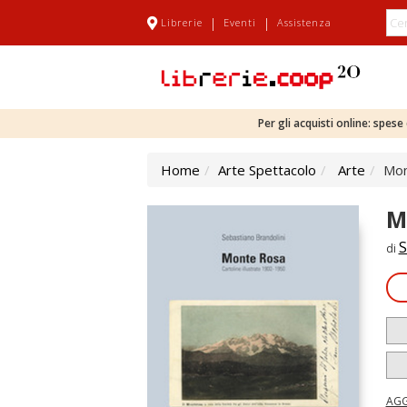
|
|
Librerie
Eventi
Assistenza
Per gli acquisti online: spes
Home
Arte Spettacolo
Arte
Mon
M
S
di
AGG