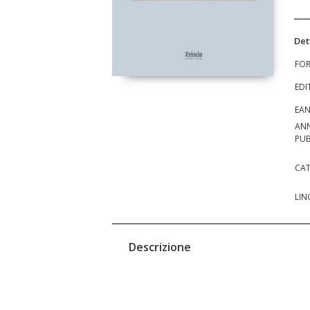
Det
FO
EDI
EA
AN
PUB
CAT
LIN
Descrizione