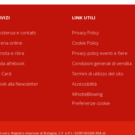
RVIZI
LINK UTILI
istenza e contatti
Privacy Policy
reria online
Cookie Policy
nota e ritira
Privacy policy eventi e fiere
da all'ebook
Condizioni generali di vendita
t Card
Termini di utilizzo del sito
riviti alla Newsletter
Accessibilità
WhistleBlowing
Preferenze cookie
t.vers. Registro imprese di Bologna, C.F. e P.I.: 02591561200 REA di