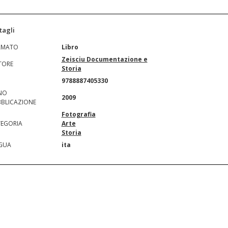
tagli
RMATO
Libro
Zeisciu Documentazione e
TORE
Storia
N
9788887405330
NO
2009
BLICAZIONE
Fotografia
EGORIA
Arte
Storia
GUA
ita