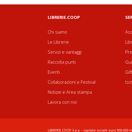
LIBRERIE.COOP
SE
Chi siamo
Ass
Le Librerie
Lib
Servizi e vantaggi
Pre
Raccolta punti
Gui
Eventi
Gif
Collaborazioni e Festival
Isc
Notizie e Area stampa
Lavora con noi
LIBRERIE.COOP S.p.a. - capitale sociale euro 900.000 in