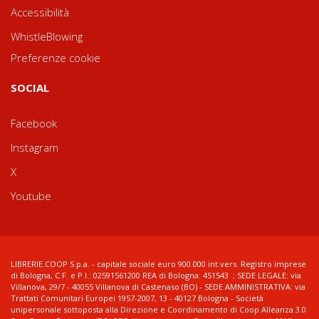
Accessibilità
WhistleBlowing
Preferenze cookie
SOCIAL
Facebook
Instagram
X
Youtube
LIBRERIE.COOP S.p.a. - capitale sociale euro 900.000 int.vers. Registro imprese
di Bologna, C.F. e P.I.: 02591561200 REA di Bologna: 451543 ; SEDE LEGALE: via
Villanova, 29/7 - 40055 Villanova di Castenaso (BO) - SEDE AMMINISTRATIVA: via
Trattati Comunitari Europei 1957-2007, 13 - 40127 Bologna - Società
unipersonale sottoposta alla Direzione e Coordinamento di Coop Alleanza 3.0