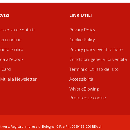
RVIZI
LINK UTILI
istenza e contatti
Privacy Policy
reria online
Cookie Policy
nota e ritira
Privacy policy eventi e fiere
da all'ebook
Condizioni generali di vendita
t Card
Termini di utilizzo del sito
riviti alla Newsletter
Accessibilità
WhistleBlowing
Preferenze cookie
t.vers. Registro imprese di Bologna, C.F. e P.I.: 02591561200 REA di