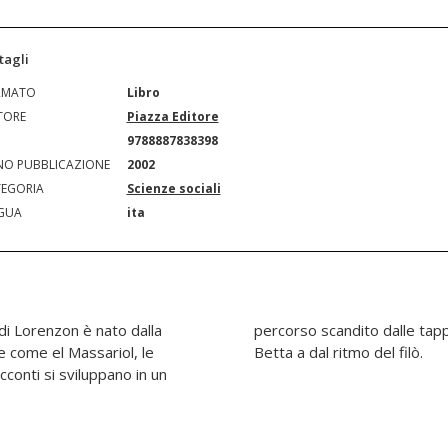
tagli
RMATO
Libro
TORE
Piazza Editore
N
9788887838398
O PUBBLICAZIONE
2002
EGORIA
Scienze sociali
GUA
ita
 di Lorenzon è nato dalla
teggiamento di Toni per
re come el Massariol, le
Betta a dal ritmo del filò.
cconti si sviluppano in un