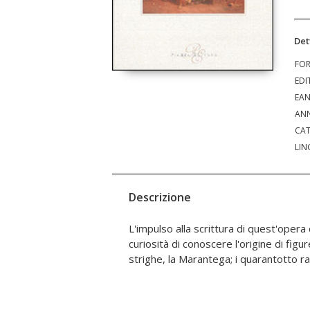
Det
FO
EDI
EA
ANN
CAT
LIN
Descrizione
L'impulso alla scrittura di quest'opera
percorso scandito dalle tappe del cor
curiosità di conoscere l'origine di figu
strighe, la Marantega; i quarantotto ra