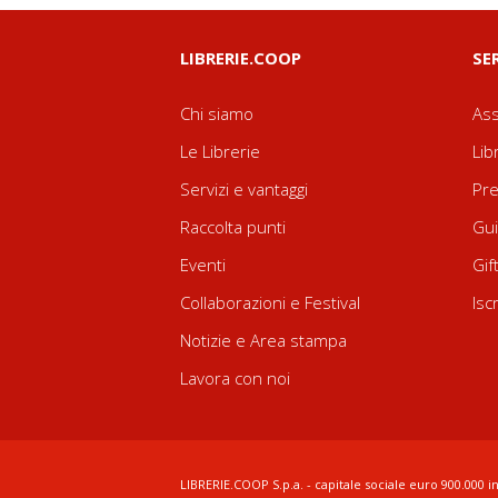
LIBRERIE.COOP
SE
Chi siamo
Ass
Le Librerie
Lib
Servizi e vantaggi
Pre
Raccolta punti
Gui
Eventi
Gif
Collaborazioni e Festival
Isc
Notizie e Area stampa
Lavora con noi
LIBRERIE.COOP S.p.a. - capitale sociale euro 900.000 in