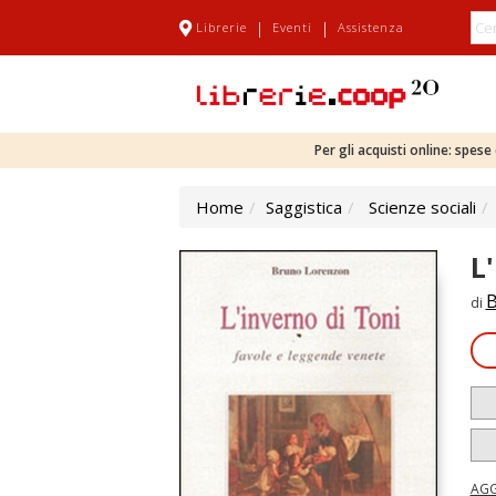
|
|
Librerie
Eventi
Assistenza
Per gli acquisti online: spes
Home
Saggistica
Scienze sociali
L
B
di
AGG