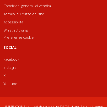
Condizioni generali di vendita
Termini di utilizzo del sito
Accessibilità
WhistleBlowing
Preferenze cookie
SOCIAL
Facebook
Instagram
X
Youtube
LIBRERIE.COOP S.p.a. - capitale sociale euro 900.000 int.vers. Registro imprese