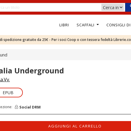
LIBRI
SCAFFALI
CONSIGLI D
e di spedizione gratuite da 25€ - Per i soci Coop o con tessera fedeltà Librerie.c
ound
talia Underground
a.Vv.
EPUB
Social DRM
tezione:
AGGIUNGI AL CARRELLO