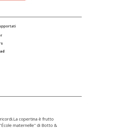
supportati
er
rs
Pad