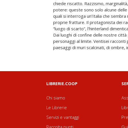
chiede riscatto. Razzismo, marginalità,
BrunoGLI AUTORI: Gianni Biondillo, Ricc
potere: queste sono solo alcune delle
Butcovan, Ascanio Celestini, Ivan Della 
quali si interroga un’Italia che sembr
Valerio Evangelisti, Roberto Ferr
proprie fratture. Il protagonista dei r
Ginzburg, Vincenzo Latronico, Giulio 
“luogo di scarto”, l’hinterland dimentica
Angelo Mastrandrea, Giorgio Michela
Dai luoghi di confine delle nostre citt
Paolo Nori, Laura Oliva, Francesca Pilla,
personaggi al limite. Ventisei racconti
Rinaldi Castro, Daniele Scaglione, Andre
paesaggi di muri scalcinati, di ombre,
LIBRERIE.COOP
SE
Chi siamo
Ass
Le Librerie
Lib
Servizi e vantaggi
Pre
Raccolta punti
Gui