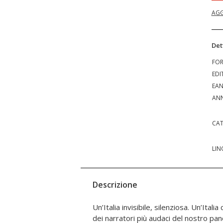
AGG
Det
FO
EDI
EA
ANN
CAT
LIN
Descrizione
Un’Italia invisibile, silenziosa. Un’Itali
ingloba e distrugge luoghi e ricor
dei narratori più audaci del nostro pa
dell'elaborazione dell'opera "École 