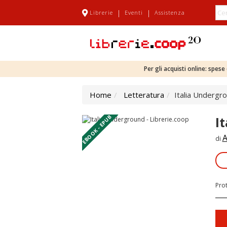
|
|
Librerie
Eventi
Assistenza
Per gli acquisti online: spes
Home
Letteratura
Italia Undergr
EBOOK - EPUB
I
A
di
Pro