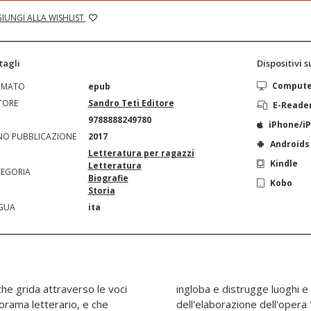
IUNGI ALLA WISHLIST
tagli
Dispositivi 
Comput
RMATO
epub
TORE
Sandro Teti Editore
E-Reade
N
9788888249780
iPhone/i
O PUBBLICAZIONE
2017
Androids
Letteratura per ragazzi
Kindle
Letteratura
EGORIA
Biografie
Kobo
Storia
GUA
ita
a che grida attraverso le voci
di.La copertina è frutto
norama letterario, e che
maternelle" di Botto &