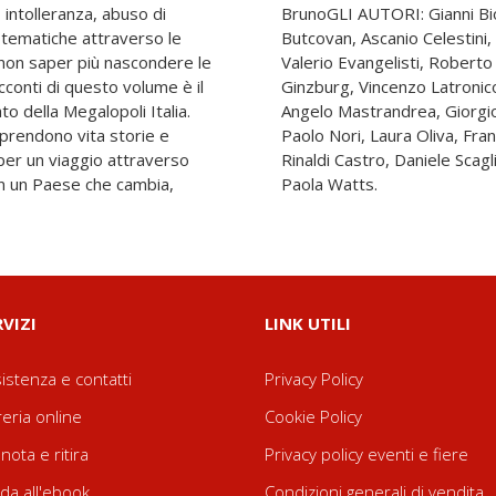
 intolleranza, abuso di
ardo Brun, Mihai Mircea
 tematiche attraverso le
Mea, Marco Dotti, Il Duka,
a non saper più nascondere le
ucci, Ermanno Gallo, Lisa
acconti di questo volume è il
Laurenti, Stefano Liberti,
to della Megalopoli Italia.
ngeli, Manolo Morlacchi,
à prendono vita storie e
 Marco Philopat, Tiziana
 per un viaggio attraverso
a Scarabelli, Igiaba Scego,
 in un Paese che cambia,
Paola Watts.
RVIZI
LINK UTILI
istenza e contatti
Privacy Policy
reria online
Cookie Policy
nota e ritira
Privacy policy eventi e fiere
da all'ebook
Condizioni generali di vendita