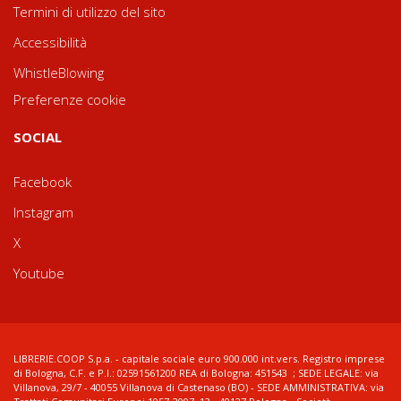
Termini di utilizzo del sito
Accessibilità
WhistleBlowing
Preferenze cookie
SOCIAL
Facebook
Instagram
X
Youtube
LIBRERIE.COOP S.p.a. - capitale sociale euro 900.000 int.vers. Registro imprese
di Bologna, C.F. e P.I.: 02591561200 REA di Bologna: 451543 ; SEDE LEGALE: via
Villanova, 29/7 - 40055 Villanova di Castenaso (BO) - SEDE AMMINISTRATIVA: via