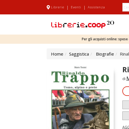
|
|
Librerie
Eventi
Assistenza
Per gli acquisti online: spes
Home
Saggistica
Biografie
Rina
R
M
di
AGG