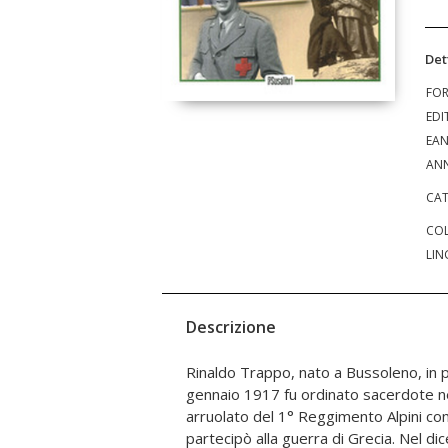
Det
FO
EDI
EA
ANN
CAT
COL
LIN
Descrizione
Rinaldo Trappo, nato a Bussoleno, in pr
Militare ausiliario, fu inviato come missio
gennaio 1917 fu ordinato sacerdote n
Nel 1953 cominciò l'insegnamento nella
arruolato del 1° Reggimento Alpini co
Foresto. Sarà il primo italiano, nel 1980,
partecipò alla guerra di Grecia. Nel d
Don. Per i suoi merito militari e civili ricev