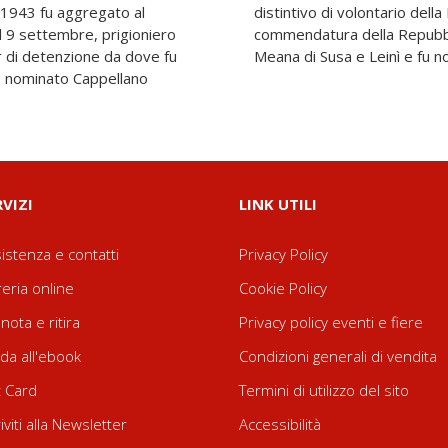
el 1943 fu aggregato al
ne, il cavalierato e la
l 9 settembre, prigioniero
nne cittadino onorario di
r di detenzione da dove fu
Meana di Susa e Leinì e fu 
a, nominato Cappellano
RVIZI
LINK UTILI
istenza e contatti
Privacy Policy
reria online
Cookie Policy
nota e ritira
Privacy policy eventi e fiere
da all'ebook
Condizioni generali di vendita
t Card
Termini di utilizzo del sito
riviti alla Newsletter
Accessibilità