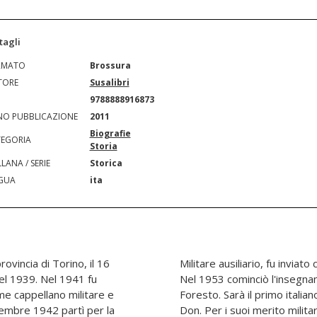
tagli
RMATO
Brossura
TORE
Susalibri
N
9788888916873
O PUBBLICAZIONE
2011
Biografie
EGORIA
Storia
LANA / SERIE
Storica
GUA
ita
ovincia di Torino, il 16
nario in Belgio e Svizzera.
el 1939. Nel 1941 fu
 scuola elementare di
me cappellano militare e
 a ritornare sulle rive del
icembre 1942 partì per la
ette: tre croci al merito, il