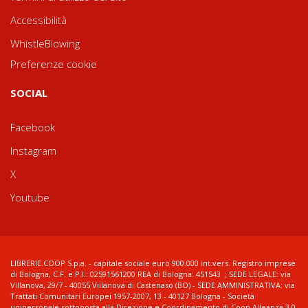
Accessibilità
WhistleBlowing
Preferenze cookie
SOCIAL
Facebook
Instagram
X
Youtube
LIBRERIE.COOP S.p.a. - capitale sociale euro 900.000 int.vers. Registro imprese
di Bologna, C.F. e P.I.: 02591561200 REA di Bologna: 451543 ; SEDE LEGALE: via
Villanova, 29/7 - 40055 Villanova di Castenaso (BO) - SEDE AMMINISTRATIVA: via
Trattati Comunitari Europei 1957-2007, 13 - 40127 Bologna - Società
unipersonale sottoposta alla Direzione e Coordinamento di Coop Alleanza 3.0