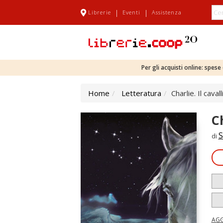
|
|
Librerie
Eventi
Assistenza
Per gli acquisti online: spes
Home
Letteratura
Charlie. Il cava
C
S
di
AGG