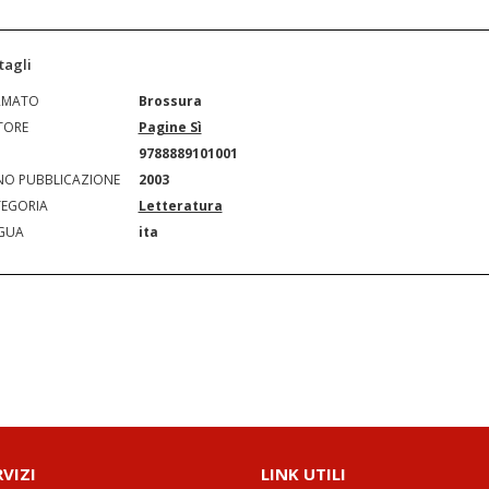
tagli
RMATO
Brossura
TORE
Pagine Sì
N
9788889101001
O PUBBLICAZIONE
2003
EGORIA
Letteratura
GUA
ita
RVIZI
LINK UTILI