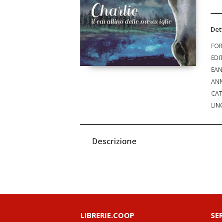
Det
FO
EDI
EA
ANN
CAT
LIN
Descrizione
LIBRERIE.COOP
SE