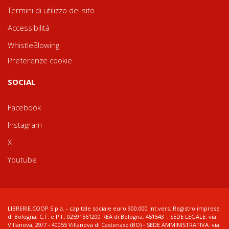
Termini di utilizzo del sito
Accessibilità
WhistleBlowing
Preferenze cookie
SOCIAL
Facebook
Instagram
X
Youtube
LIBRERIE.COOP S.p.a. - capitale sociale euro 900.000 int.vers. Registro imprese
di Bologna, C.F. e P.I.: 02591561200 REA di Bologna: 451543 ; SEDE LEGALE: via
Villanova, 29/7 - 40055 Villanova di Castenaso (BO) - SEDE AMMINISTRATIVA: via