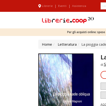
|
|
Librerie
Eventi
Assistenza
Per gli acquisti online: spes
Home
Letteratura
La pioggia cad
L
S
di
AGG