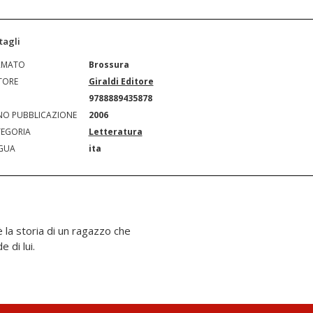
tagli
RMATO
Brossura
TORE
Giraldi Editore
N
9788889435878
O PUBBLICAZIONE
2006
EGORIA
Letteratura
GUA
ita
 la storia di un ragazzo che
e di lui.