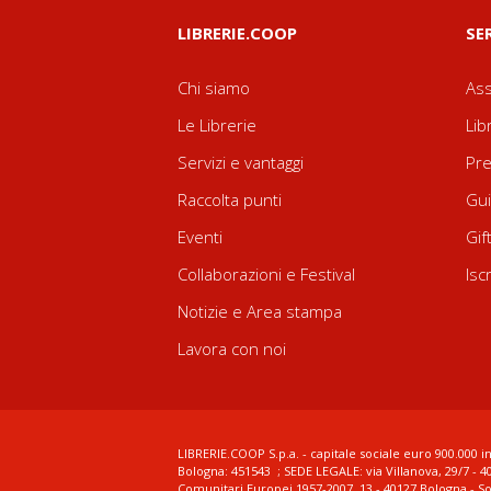
LIBRERIE.COOP
SE
Chi siamo
Ass
Le Librerie
Lib
Servizi e vantaggi
Pre
Raccolta punti
Gui
Eventi
Gif
Collaborazioni e Festival
Isc
Notizie e Area stampa
Lavora con noi
LIBRERIE.COOP S.p.a. - capitale sociale euro 900.000 in
Bologna: 451543 ; SEDE LEGALE: via Villanova, 29/7 - 4
Comunitari Europei 1957-2007, 13 - 40127 Bologna - S