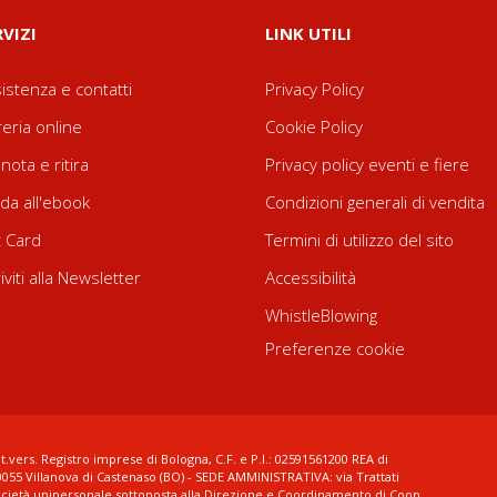
RVIZI
LINK UTILI
istenza e contatti
Privacy Policy
reria online
Cookie Policy
nota e ritira
Privacy policy eventi e fiere
da all'ebook
Condizioni generali di vendita
t Card
Termini di utilizzo del sito
riviti alla Newsletter
Accessibilità
WhistleBlowing
Preferenze cookie
t.vers. Registro imprese di Bologna, C.F. e P.I.: 02591561200 REA di
0055 Villanova di Castenaso (BO) - SEDE AMMINISTRATIVA: via Trattati
ocietà unipersonale sottoposta alla Direzione e Coordinamento di Coop