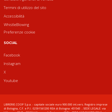
Termini di utilizzo del sito
Accessibilità
WhistleBlowing
Preferenze cookie
SOCIAL
Facebook
Instagram
X
Youtube
LIBRERIE.COOP S.p.a. - capitale sociale euro 900.000 int.vers. Registro imprese
di Bologna, C.F. e P.I.: 02591561200 REA di Bologna: 451543 ; SEDE LEGALE: via