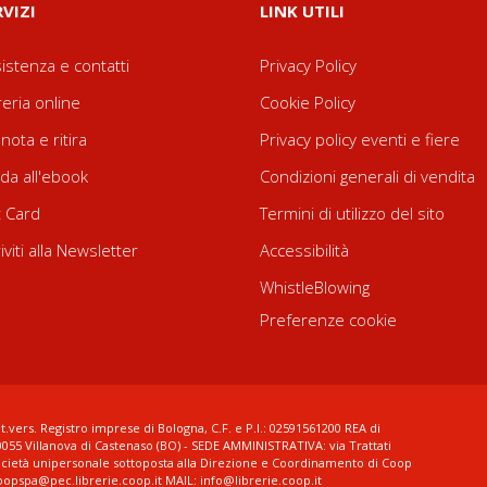
RVIZI
LINK UTILI
istenza e contatti
Privacy Policy
reria online
Cookie Policy
nota e ritira
Privacy policy eventi e fiere
da all'ebook
Condizioni generali di vendita
t Card
Termini di utilizzo del sito
riviti alla Newsletter
Accessibilità
WhistleBlowing
Preferenze cookie
t.vers. Registro imprese di Bologna, C.F. e P.I.: 02591561200 REA di
0055 Villanova di Castenaso (BO) - SEDE AMMINISTRATIVA: via Trattati
ocietà unipersonale sottoposta alla Direzione e Coordinamento di Coop
coopspa@pec.librerie.coop.it MAIL: info@librerie.coop.it