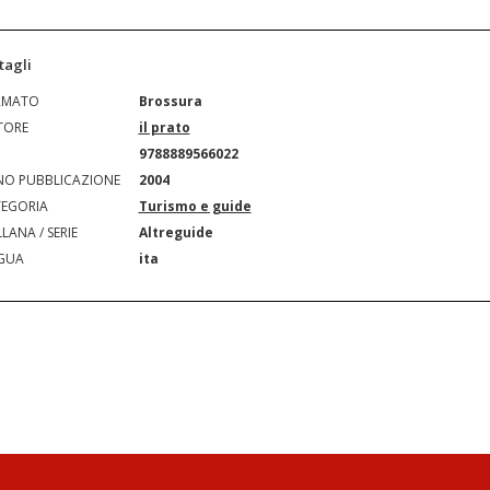
tagli
RMATO
Brossura
TORE
il prato
N
9788889566022
O PUBBLICAZIONE
2004
EGORIA
Turismo e guide
LANA / SERIE
Altreguide
GUA
ita