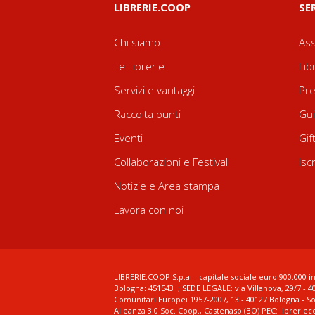
LIBRERIE.COOP
SE
Chi siamo
Ass
Le Librerie
Lib
Servizi e vantaggi
Pre
Raccolta punti
Gui
Eventi
Gif
Collaborazioni e Festival
Isc
Notizie e Area stampa
Lavora con noi
LIBRERIE.COOP S.p.a. - capitale sociale euro 900.000 in
Bologna: 451543 ; SEDE LEGALE: via Villanova, 29/7 - 4
Comunitari Europei 1957-2007, 13 - 40127 Bologna - S
Alleanza 3.0 Soc. Coop., Castenaso (BO) PEC: librerie