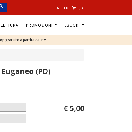
ACCEDI
(0)
I LETTURA
PROMOZIONI
EBOOK
oop gratuite a partire da 19€.
ò Euganeo (PD)
€ 5,00