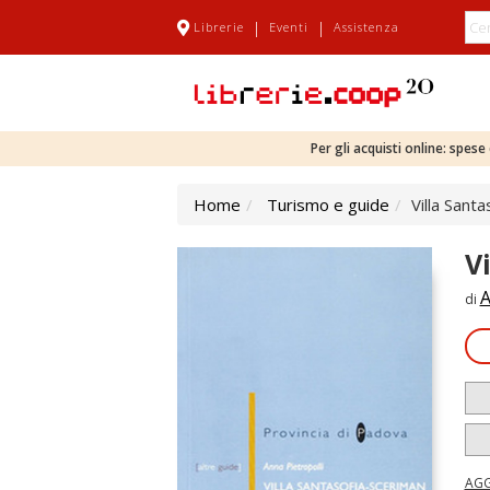
|
|
Librerie
Eventi
Assistenza
Per gli acquisti online: spes
Home
Turismo e guide
Villa Sant
V
A
di
AGG