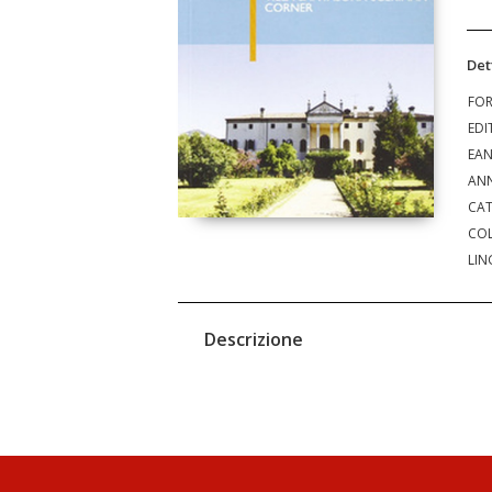
Det
FO
EDI
EA
ANN
CAT
COL
LIN
Descrizione