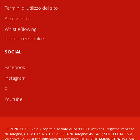
Termini di utilizzo del sito
Accessibilità
WhistleBlowing
Preferenze cookie
SOCIAL
Facebook
Instagram
X
Youtube
LIBRERIE.COOP S.p.a. - capitale sociale euro 900.000 int.vers. Registro imprese
di Bologna, C.F. e P.I.: 02591561200 REA di Bologna: 451543 ; SEDE LEGALE: via
Villanova, 29/7 - 40055 Villanova di Castenaso (BO) - SEDE AMMINISTRATIVA: via