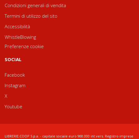
Condizioni generali di vendita
Termini di utilizzo del sito
Accessibilità
WhistleBlowing
Preferenze cookie
SOCIAL
Facebook
Instagram
X
Youtube
LIBRERIE.COOP S.p.a. - capitale sociale euro 900.000 int.vers. Registro imprese