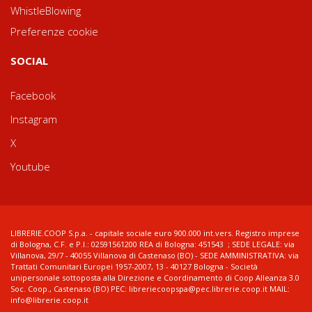
WhistleBlowing
Preferenze cookie
SOCIAL
Facebook
Instagram
X
Youtube
LIBRERIE.COOP S.p.a. - capitale sociale euro 900.000 int.vers. Registro imprese
di Bologna, C.F. e P.I.: 02591561200 REA di Bologna: 451543 ; SEDE LEGALE: via
Villanova, 29/7 - 40055 Villanova di Castenaso (BO) - SEDE AMMINISTRATIVA: via
Trattati Comunitari Europei 1957-2007, 13 - 40127 Bologna - Società
unipersonale sottoposta alla Direzione e Coordinamento di Coop Alleanza 3.0
Soc. Coop., Castenaso (BO) PEC: libreriecoopspa@pec.librerie.coop.it MAIL:
info@librerie.coop.it