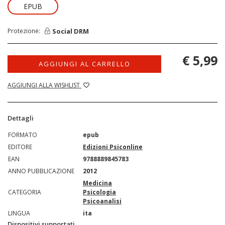
EPUB
Social DRM
Protezione:
€ 5,99
AGGIUNGI AL CARRELLO
AGGIUNGI ALLA WISHLIST
Dettagli
FORMATO
epub
EDITORE
Edizioni Psiconline
EAN
9788889845783
ANNO PUBBLICAZIONE
2012
Medicina
CATEGORIA
Psicologia
Psicoanalisi
LINGUA
ita
Dispositivi supportati