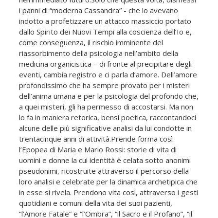
i panni di “moderna Cassandra” - che lo avevano
indotto a profetizzare un attacco massiccio portato
dallo Spirito dei Nuovi Tempi alla coscienza dell’Io e,
come conseguenza, il rischio imminente del
riassorbimento della psicologia nell’ambito della
medicina organicistica – di fronte al precipitare degli
eventi, cambia registro e ci parla d’amore. Dell’amore
profondissimo che ha sempre provato per i misteri
dell’anima umana e per la psicologia del profondo che,
a quei misteri, gli ha permesso di accostarsi. Ma non
lo fa in maniera retorica, bensì poetica, raccontandoci
alcune delle più significative analisi da lui condotte in
trentacinque anni di attività.Prende forma così
l’Epopea di Maria e Mario Rossi: storie di vita di
uomini e donne la cui identità è celata sotto anonimi
pseudonimi, ricostruite attraverso il percorso della
loro analisi e celebrate per la dinamica archetipica che
in esse si rivela. Prendono vita così, attraverso i gesti
quotidiani e comuni della vita dei suoi pazienti,
“l’Amore Fatale” e “l’Ombra”, “il Sacro e il Profano”, “il