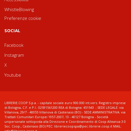
WhistleBlowing
Preferenze cookie
SOCIAL
Facebook
Instagram
X
Youtube
LIBRERIE.COOP S.p.a. - capitale sociale euro 900.000 int.vers. Registro imprese
di Bologna, C.F. e P.I.: 02591561200 REA di Bologna: 451543 ; SEDE LEGALE: via
Villanova, 29/7 - 40055 Villanova di Castenaso (BO) - SEDE AMMINISTRATIVA: via
Trattati Comunitari Europei 1957-2007, 13 - 40127 Bologna - Società
unipersonale sottoposta alla Direzione e Coordinamento di Coop Alleanza 3.0
Soc. Coop., Castenaso (BO) PEC: libreriecoopspa@pec.librerie.coop.it MAIL:
info@librerie.coop.it