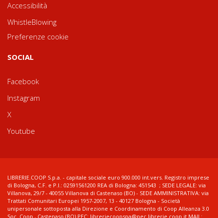
Accessibilità
WhistleBlowing
Preferenze cookie
SOCIAL
Facebook
Instagram
X
Youtube
LIBRERIE.COOP S.p.a. - capitale sociale euro 900.000 int.vers. Registro imprese
di Bologna, C.F. e P.I.: 02591561200 REA di Bologna: 451543 ; SEDE LEGALE: via
Villanova, 29/7 - 40055 Villanova di Castenaso (BO) - SEDE AMMINISTRATIVA: via
Trattati Comunitari Europei 1957-2007, 13 - 40127 Bologna - Società
unipersonale sottoposta alla Direzione e Coordinamento di Coop Alleanza 3.0
Soc. Coop., Castenaso (BO) PEC: libreriecoopspa@pec.librerie.coop.it MAIL: