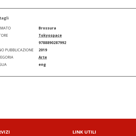
tagli
RMATO
Brossura
TORE
Tokyospace
N
9788890287992
O PUBBLICAZIONE
2019
EGORIA
Arte
GUA
eng
RVIZI
LINK UTILI