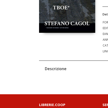
Det
FO
EDI
EA
ANN
CAT
LIN
Descrizione
LIBRERIE.COOP
SE