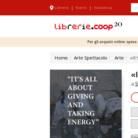
|
|
Librerie
Eventi
Assistenza
Per gli acquisti online: spes
Home
Arte Spettacolo
Arte
«It
«
S
di
AGG