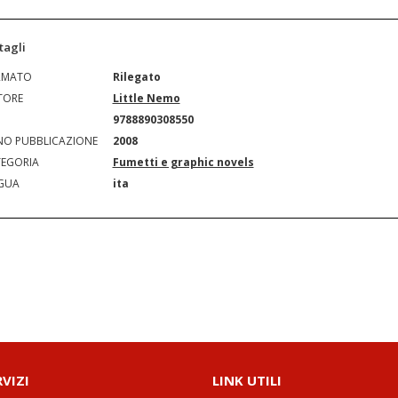
tagli
RMATO
Rilegato
TORE
Little Nemo
N
9788890308550
O PUBBLICAZIONE
2008
EGORIA
Fumetti e graphic novels
GUA
ita
RVIZI
LINK UTILI