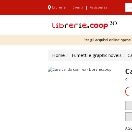
|
|
Librerie
Eventi
Assistenza
Per gli acquisti online: spes
Home
Fumetti e graphic novels
C
C
di
AGG