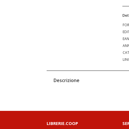
Det
FO
EDI
EA
ANN
CAT
LIN
Descrizione
LIBRERIE.COOP
SE