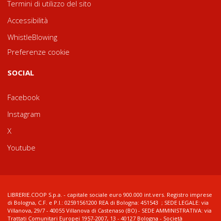
Termini di utilizzo del sito
Accessibilità
WhistleBlowing
Preferenze cookie
SOCIAL
Facebook
Instagram
X
Youtube
LIBRERIE.COOP S.p.a. - capitale sociale euro 900.000 int.vers. Registro imprese
di Bologna, C.F. e P.I.: 02591561200 REA di Bologna: 451543 ; SEDE LEGALE: via
Villanova, 29/7 - 40055 Villanova di Castenaso (BO) - SEDE AMMINISTRATIVA: via
Trattati Comunitari Europei 1957-2007, 13 - 40127 Bologna - Società