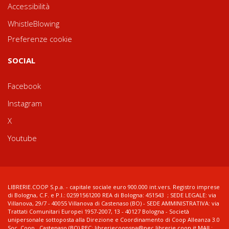
Accessibilità
WhistleBlowing
Preferenze cookie
SOCIAL
Facebook
Instagram
X
Youtube
LIBRERIE.COOP S.p.a. - capitale sociale euro 900.000 int.vers. Registro imprese
di Bologna, C.F. e P.I.: 02591561200 REA di Bologna: 451543 ; SEDE LEGALE: via
Villanova, 29/7 - 40055 Villanova di Castenaso (BO) - SEDE AMMINISTRATIVA: via
Trattati Comunitari Europei 1957-2007, 13 - 40127 Bologna - Società
unipersonale sottoposta alla Direzione e Coordinamento di Coop Alleanza 3.0
Soc. Coop., Castenaso (BO) PEC: libreriecoopspa@pec.librerie.coop.it MAIL: