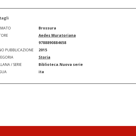
tagli
RMATO
Brossura
TORE
Aedes Muratoriana
N
9788890884658
O PUBBLICAZIONE
2015
EGORIA
Storia
LANA / SERIE
Biblioteca.Nuova serie
GUA
ita