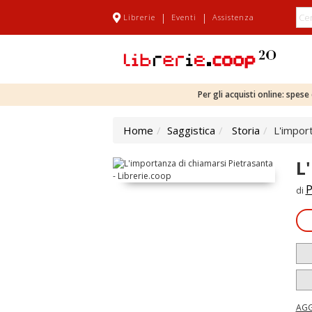
|
|
Librerie
Eventi
Assistenza
Per gli acquisti online: spes
Home
Saggistica
Storia
L'impor
L
P
di
AGG