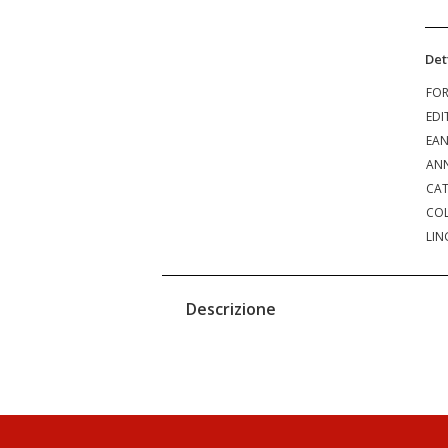
Det
FO
EDI
EA
ANN
CAT
COL
LIN
Descrizione