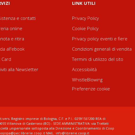
RVIZI
LINK UTILI
istenza e contatti
Privacy Policy
reria online
Cookie Policy
nota e ritira
Privacy policy eventi e fiere
da all'ebook
Condizioni generali di vendita
t Card
Termini di utilizzo del sito
riviti alla Newsletter
Accessibilità
WhistleBlowing
Preferenze cookie
t.vers. Registro imprese di Bologna, C.F. e P.I.: 02591561200 REA di
0055 Villanova di Castenaso (BO) - SEDE AMMINISTRATIVA: via Trattati
ocietà unipersonale sottoposta alla Direzione e Coordinamento di Coop
coopspa@pec.librerie.coop.it MAIL: info@librerie.coop.it