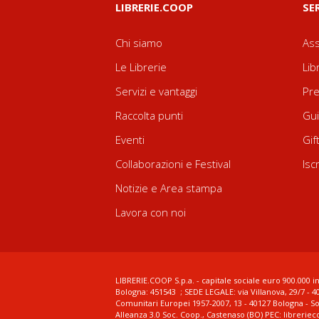
LIBRERIE.COOP
SE
Chi siamo
Ass
Le Librerie
Lib
Servizi e vantaggi
Pre
Raccolta punti
Gui
Eventi
Gif
Collaborazioni e Festival
Isc
Notizie e Area stampa
Lavora con noi
LIBRERIE.COOP S.p.a. - capitale sociale euro 900.000 in
Bologna: 451543 ; SEDE LEGALE: via Villanova, 29/7 - 4
Comunitari Europei 1957-2007, 13 - 40127 Bologna - S
Alleanza 3.0 Soc. Coop., Castenaso (BO) PEC: librerie