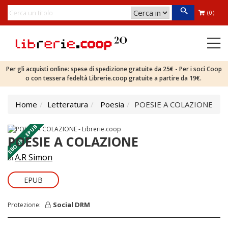
(0)
Per gli acquisti online: spese di spedizione gratuite da 25€ - Per i soci Coop
o con tessera fedeltà Librerie.coop gratuite a partire da 19€.
Home
Letteratura
Poesia
POESIE A COLAZIONE
EBOOK - EPUB
POESIE A COLAZIONE
A.R Simon
di
EPUB
Social DRM
Protezione: