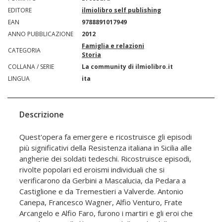
EDITORE
ilmiolibro self publishing
EAN
9788891017949
ANNO PUBBLICAZIONE
2012
Famiglia e relazioni
CATEGORIA
Storia
COLLANA / SERIE
La community di ilmiolibro.it
LINGUA
ita
Descrizione
Quest'opera fa emergere e ricostruisce gli episodi
più significativi della Resistenza italiana in Sicilia alle
angherie dei soldati tedeschi. Ricostruisce episodi,
rivolte popolari ed eroismi individuali che si
verificarono da Gerbini a Mascalucia, da Pedara a
Castiglione e da Tremestieri a Valverde. Antonio
Canepa, Francesco Wagner, Alfio Venturo, Frate
Arcangelo e Alfio Faro, furono i martiri e gli eroi che