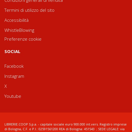
Termini di utilizzo del sito
Accessibilità
WhistleBlowing
Preferenze cookie
SOCIAL
Facebook
Instagram
X
Youtube
LIBRERIE.COOP S.p.a. - capitale sociale euro 900.000 int.vers. Registro imprese
di Bologna, C.F. e P.I.: 02591561200 REA di Bologna: 451543 ; SEDE LEGALE: via