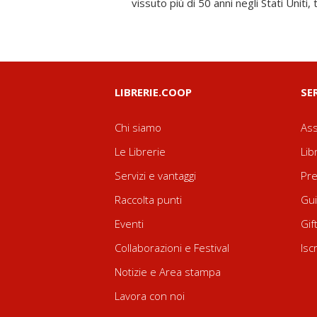
vissuto più di 50 anni negli Stati Unit
LIBRERIE.COOP
SE
Chi siamo
Ass
Le Librerie
Lib
Servizi e vantaggi
Pre
Raccolta punti
Gui
Eventi
Gif
Collaborazioni e Festival
Isc
Notizie e Area stampa
Lavora con noi