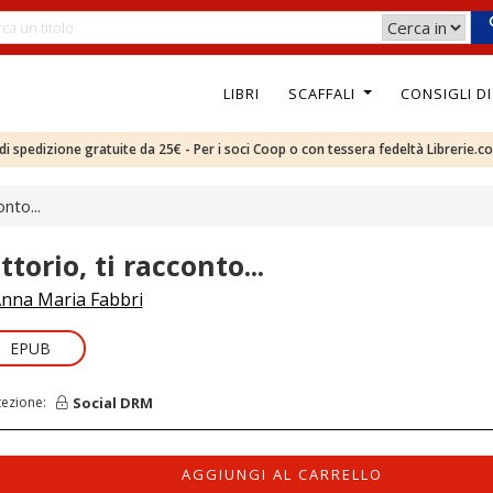
LIBRI
SCAFFALI
CONSIGLI D
e di spedizione gratuite da 25€ - Per i soci Coop o con tessera fedeltà Librerie.c
onto...
ttorio, ti racconto...
nna Maria Fabbri
EPUB
Social DRM
tezione:
AGGIUNGI AL CARRELLO