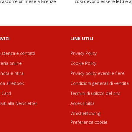
i, trascorre un mese a Firenze
così devono essere letti e a
RVIZI
LINK UTILI
istenza e contatti
Privacy Policy
reria online
Cookie Policy
nota e ritira
Privacy policy eventi e fiere
da all'ebook
Condizioni generali di vendita
t Card
Termini di utilizzo del sito
riviti alla Newsletter
Accessibilità
WhistleBlowing
Preferenze cookie