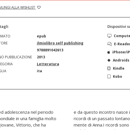
IUNGI ALLA WISHLIST
tagli
Dispositivi 
Comput
RMATO
epub
TORE
ilmiolibro self publishing
E-Reade
N
9788891042613
iPhone/i
O PUBBLICAZIONE
2013
Androids
EGORIA
Letteratura
Kindle
GUA
ita
Kobo
 ed adolescenza nel periodo
io di scrivere un libro di
ondiale in una famiglia molto
empre molto presente nella
iovane, Vittorio, che ha
ome sono stati vissuti. E