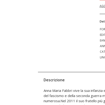
AGG
Det
FO
EDI
EA
ANN
CAT
LIN
Descrizione
Anna Maria Fabbri vive la sua infanzia
e da questo incontro nasce il desider
del fascismo e della seconda guerra m
ricordi di un passato lontano ma s
numerosa.Nel 2011 il suo fratello più g
mente di Anna.I ricordi sono raccontati c