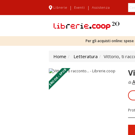
|
|
Librerie
Eventi
Assistenza
Per gli acquisti online: spes
Home
Letteratura
Vittorio, ti racc
EBOOK - EPUB
Vi
A
di
Pro