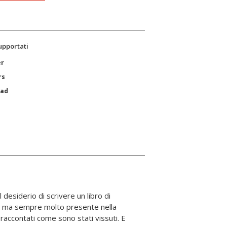
supportati
er
rs
Pad