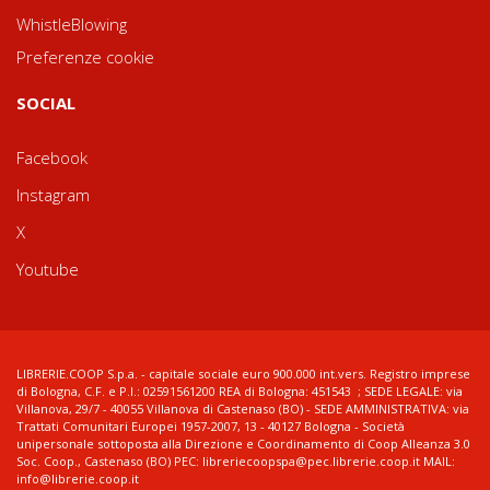
WhistleBlowing
Preferenze cookie
SOCIAL
Facebook
Instagram
X
Youtube
LIBRERIE.COOP S.p.a. - capitale sociale euro 900.000 int.vers. Registro imprese
di Bologna, C.F. e P.I.: 02591561200 REA di Bologna: 451543 ; SEDE LEGALE: via
Villanova, 29/7 - 40055 Villanova di Castenaso (BO) - SEDE AMMINISTRATIVA: via
Trattati Comunitari Europei 1957-2007, 13 - 40127 Bologna - Società
unipersonale sottoposta alla Direzione e Coordinamento di Coop Alleanza 3.0
Soc. Coop., Castenaso (BO) PEC: libreriecoopspa@pec.librerie.coop.it MAIL:
info@librerie.coop.it