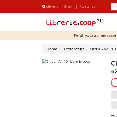
|
|
Librerie
Eventi
Assistenza
Per gli acquisti online: spes
Home
Letteratura
Citrus - Vol. 10
Ci
S
di
AGG