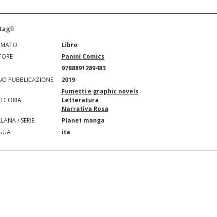
tagli
RMATO
Libro
TORE
Panini Comics
N
9788891289483
O PUBBLICAZIONE
2019
Fumetti e graphic novels
EGORIA
Letteratura
Narrativa Rosa
LANA / SERIE
Planet manga
GUA
ita