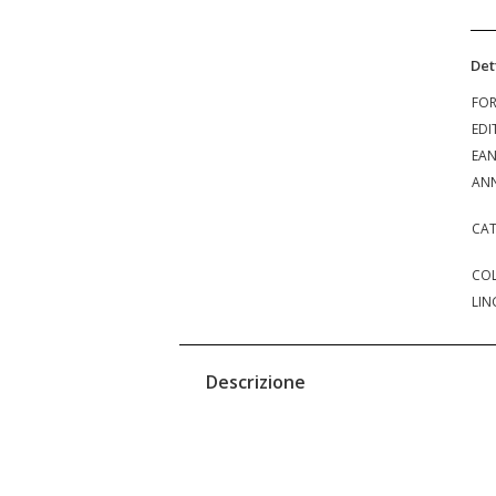
Det
FO
EDI
EA
ANN
CAT
COL
LIN
Descrizione