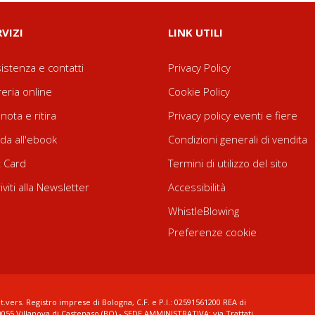
RVIZI
LINK UTILI
istenza e contatti
Privacy Policy
reria online
Cookie Policy
nota e ritira
Privacy policy eventi e fiere
da all'ebook
Condizioni generali di vendita
t Card
Termini di utilizzo del sito
riviti alla Newsletter
Accessibilità
WhistleBlowing
Preferenze cookie
t.vers. Registro imprese di Bologna, C.F. e P.I.: 02591561200 REA di
0055 Villanova di Castenaso (BO) - SEDE AMMINISTRATIVA: via Trattati