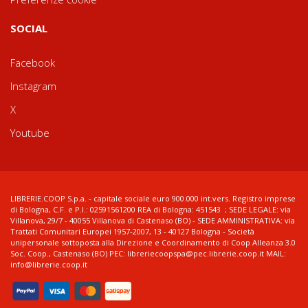
SOCIAL
Facebook
Instagram
X
Youtube
LIBRERIE.COOP S.p.a. - capitale sociale euro 900.000 int.vers. Registro imprese
di Bologna, C.F. e P.I.: 02591561200 REA di Bologna: 451543 ; SEDE LEGALE: via
Villanova, 29/7 - 40055 Villanova di Castenaso (BO) - SEDE AMMINISTRATIVA: via
Trattati Comunitari Europei 1957-2007, 13 - 40127 Bologna - Società
unipersonale sottoposta alla Direzione e Coordinamento di Coop Alleanza 3.0
Soc. Coop., Castenaso (BO) PEC: libreriecoopspa@pec.librerie.coop.it MAIL:
info@librerie.coop.it