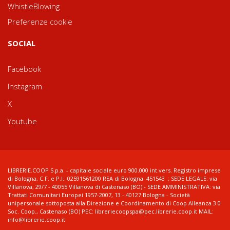
WhistleBlowing
Preferenze cookie
SOCIAL
Facebook
Instagram
X
Youtube
LIBRERIE.COOP S.p.a. - capitale sociale euro 900.000 int.vers. Registro imprese
di Bologna, C.F. e P.I.: 02591561200 REA di Bologna: 451543 ; SEDE LEGALE: via
Villanova, 29/7 - 40055 Villanova di Castenaso (BO) - SEDE AMMINISTRATIVA: via
Trattati Comunitari Europei 1957-2007, 13 - 40127 Bologna - Società
unipersonale sottoposta alla Direzione e Coordinamento di Coop Alleanza 3.0
Soc. Coop., Castenaso (BO) PEC: libreriecoopspa@pec.librerie.coop.it MAIL:
info@librerie.coop.it