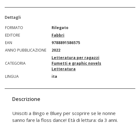
Dettagli
FORMATO
Rilegato
EDITORE
Fabbri
EAN
9788891586575
ANNO PUBBLICAZIONE
2022
Letteratura per ragazzi
CATEGORIA
Fumetti e graphic novels
Letteratura
LINGUA
ita
Descrizione
Unisciti a Bingo e Bluey per scoprire se le nonne
sanno fare la floss dance! Età di lettura: da 3 anni.