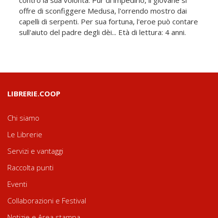
contro la sua volontà. Pur di impedirlo, il giovane si
offre di sconfiggere Medusa, l'orrendo mostro dai
capelli di serpenti. Per sua fortuna, l'eroe può contare
sull'aiuto del padre degli dèi... Età di lettura: 4 anni.
LIBRERIE.COOP
Chi siamo
Le Librerie
Servizi e vantaggi
Raccolta punti
Eventi
Collaborazioni e Festival
Notizie e Area stampa