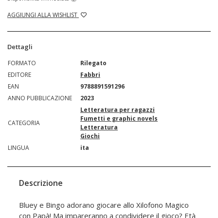
AGGIUNGI ALLA WISHLIST
Dettagli
FORMATO
Rilegato
EDITORE
Fabbri
EAN
9788891591296
ANNO PUBBLICAZIONE
2023
Letteratura per ragazzi
Fumetti e graphic novels
CATEGORIA
Letteratura
Giochi
LINGUA
ita
Descrizione
Bluey e Bingo adorano giocare allo Xilofono Magico
con Papà! Ma impareranno a condividere il gioco? Età