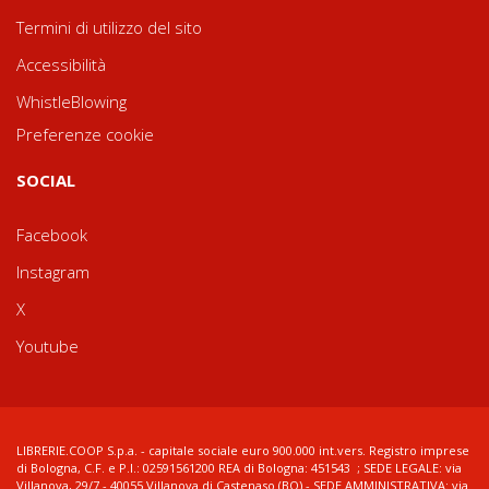
Termini di utilizzo del sito
Accessibilità
WhistleBlowing
Preferenze cookie
SOCIAL
Facebook
Instagram
X
Youtube
LIBRERIE.COOP S.p.a. - capitale sociale euro 900.000 int.vers. Registro imprese
di Bologna, C.F. e P.I.: 02591561200 REA di Bologna: 451543 ; SEDE LEGALE: via
Villanova, 29/7 - 40055 Villanova di Castenaso (BO) - SEDE AMMINISTRATIVA: via