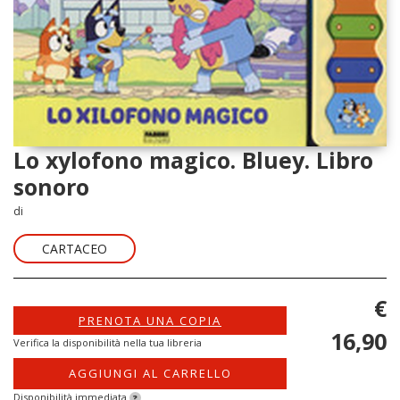
Lo xylofono magico. Bluey. Libro
sonoro
di
CARTACEO
€
PRENOTA UNA COPIA
16,90
Verifica la disponibilità nella tua libreria
AGGIUNGI AL CARRELLO
Disponibilità immediata
?