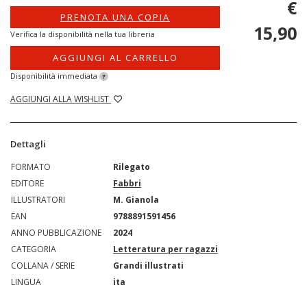
€
PRENOTA UNA COPIA
15,90
Verifica la disponibilità nella tua libreria
AGGIUNGI AL CARRELLO
Disponibilità immediata
?
AGGIUNGI ALLA WISHLIST
Dettagli
FORMATO
Rilegato
EDITORE
Fabbri
ILLUSTRATORI
M. Gianola
EAN
9788891591456
ANNO PUBBLICAZIONE
2024
CATEGORIA
Letteratura per ragazzi
COLLANA / SERIE
Grandi illustrati
LINGUA
ita