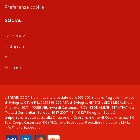
Preferenze cookie
SOCIAL
Facebook
Instagram
X
Youtube
LIBRERIE.COOP S.p.a. - capitale sociale euro 900.000 int.vers. Registro imprese
di Bologna, C.F. e P.I.: 02591561200 REA di Bologna: 451543 ; SEDE LEGALE: via
Villanova, 29/7 - 40055 Villanova di Castenaso (BO) - SEDE AMMINISTRATIVA: via
Trattati Comunitari Europei 1957-2007, 13 - 40127 Bologna - Società
unipersonale sottoposta alla Direzione e Coordinamento di Coop Alleanza 3.0
Soc. Coop., Castenaso (BO) PEC: libreriecoopspa@pec.librerie.coop.it MAIL:
info@librerie.coop.it