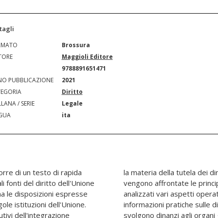
tagli
RMATO
Brossura
TORE
Maggioli Editore
N
9788891651471
O PUBBLICAZIONE
2021
EGORIA
Diritto
LANA / SERIE
Legale
GUA
ita
orre di un testo di rapida
mani in ambito europeo e
li fonti del diritto dell'Unione
olitiche dell'Unione. Sono
na le disposizioni espresse
he consentono di ottenere
gole istituzioni dell'Unione.
pologie di procedure che si
tivi dell'integrazione
i dell'Unione. È presente