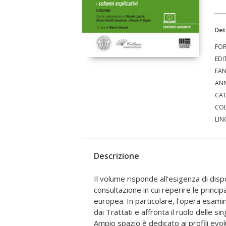
Det
FO
EDI
EA
ANN
CAT
COL
LIN
Descrizione
Il volume risponde all'esigenza di disp
la materia della tutela dei diritti u
consultazione in cui reperire le principa
vengono affrontate le principali p
europea. In particolare, l'opera esami
analizzati vari aspetti operativi c
dai Trattati e affronta il ruolo delle sin
informazioni pratiche sulle diverse ti
Ampio spazio è dedicato ai profili evolu
svolgono dinanzi agli organi giurisdizional