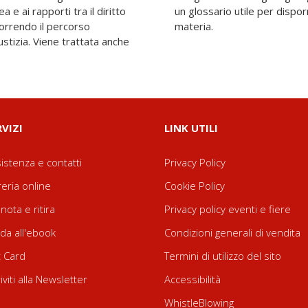
 e ai rapporti tra il diritto
na rapida panoramica della
rcorrendo il percorso
materia.
ustizia. Viene trattata anche
RVIZI
LINK UTILI
istenza e contatti
Privacy Policy
reria online
Cookie Policy
nota e ritira
Privacy policy eventi e fiere
da all'ebook
Condizioni generali di vendita
t Card
Termini di utilizzo del sito
riviti alla Newsletter
Accessibilità
WhistleBlowing