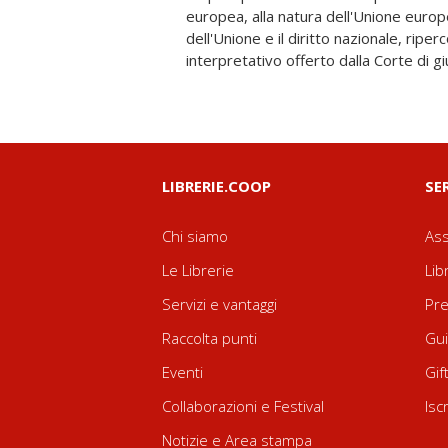
europea, alla natura dell'Unione europea
un glossario utile per disporre di u
dell'Unione e il diritto nazionale, ripe
interpretativo offerto dalla Corte di gi
LIBRERIE.COOP
SE
Chi siamo
Ass
Le Librerie
Lib
Servizi e vantaggi
Pre
Raccolta punti
Gui
Eventi
Gif
Collaborazioni e Festival
Isc
Notizie e Area stampa