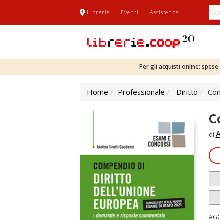
|
|
Librerie
Eventi
Assistenza
Per gli acquisti online: spes
Home
Professionale
Diritto
Com
C
A
di
AGG