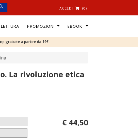
ACCEDI
(0)
I LETTURA
PROMOZIONI
EBOOK
oop gratuite a partire da 19€.
cina
o. La rivoluzione etica
€ 44,50