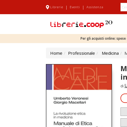
|
|
Librerie
Eventi
Assistenza
Per gli acquisti online: spes
Home
Professionale
Medicina
M
M
i
U
di