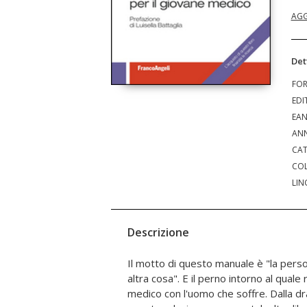
AGG
Det
FO
EDI
EA
ANN
CAT
COL
LIN
Descrizione
Il motto di questo manuale è "la pers
propone di far riflettere; e di offrire
altra cosa". E il perno intorno al quale 
affinché trovi le risposte fondandole s
medico con l'uomo che soffre. Dalla d
possa muoversi con maggiore disinvoltura 