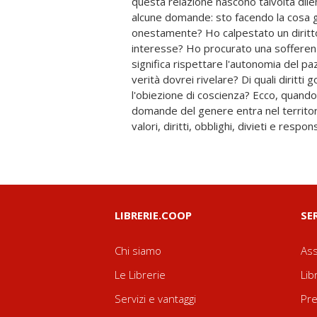
questa relazione nascono talvolta dilemm
pratica clinica di ogni giorno, dia soluzion
alcune domande: sto facendo la cosa 
sollevati dall'incontro con i malati e si
onestamente? Ho calpestato un diritt
del curare: che è, prima di tutto, u
interesse? Ho procurato una sofferenz
persona". A chi è rivolto questo manuale
significa rispettare l'autonomia del p
con un particolare riguardo ai più giovani.
verità dovrei rivelare? Di quali diritt
medicina e a tutti i cultori della materi
l'obiezione di coscienza? Ecco, quand
filosofiche, teologiche e giurisprudenzial
domande del genere entra nel territori
valori, diritti, obblighi, divieti e resp
LIBRERIE.COOP
SE
Chi siamo
Ass
Le Librerie
Lib
Servizi e vantaggi
Pre