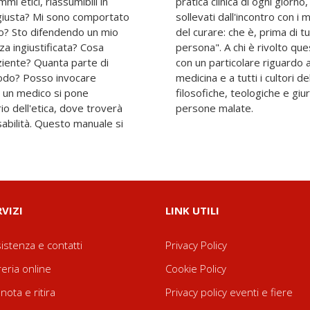
i etici, riassumibili in
i concrete ai quesiti etici
giusta? Mi sono comportato
 addestri nella difficile arte
o? Sto difendendo un mio
n "prendersi cura di una
a ingiustificata? Cosa
? Ovviamente ai medici,
aziente? Quanta parte di
 Ma anche agli studenti di
i godo? Posso invocare
a impegnati nelle aree
o un medico si pone
i. E infine anche alle
o dell'etica, dove troverà
persone malate.
onsabilità. Questo manuale si
RVIZI
LINK UTILI
istenza e contatti
Privacy Policy
reria online
Cookie Policy
nota e ritira
Privacy policy eventi e fiere