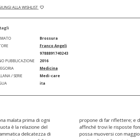
IUNGI ALLA WISHLIST
tagli
RMATO
Brossura
TORE
Franco Angeli
N
9788891740243
O PUBBLICAZIONE
2016
EGORIA
Medicina
LANA / SERIE
Medi-care
GUA
ita
ona malata prima di ogni
 al medico gli strumenti
ruota è la relazione del
u argomentazioni solide,
rammatica delicatezza di
nei labirinti morali della