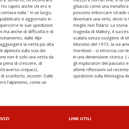
 Ho capito anche chi ero e
n percorso lungo il quale si
contava nulla." In un lungo,
e in cui la rinuncia può
ipubblicato e aggiornato in
ri amici e persone di cui è
percorre le sue spedizioni
onquista dell'Everest - la
i ma anche di difficoltà e di
953 di Hillary e Tenzing, la
vicinamento, dalle Alpi
a spedizione italiana di
aggiungere la vetta più alta
a mai più ripetuta di Tom
i alpinista sulla scia dei
 Simone Moro e le colloca
one non è solo una vetta da
 bergamasco si confronta con
la pena di crescere, di
ia, fino ad arrivare alle
ttraverso crepacci,
ento" turistico delle
i sconforto, incontri. Dalle
spedizioni sulla Montagna d
re l'alpinismo, come un
RVIZI
LINK UTILI