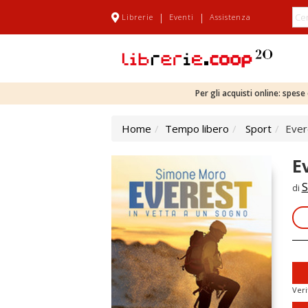
|
|
Librerie
Eventi
Assistenza
Per gli acquisti online: spes
Home
Tempo libero
Sport
Ever
E
S
di
Veri