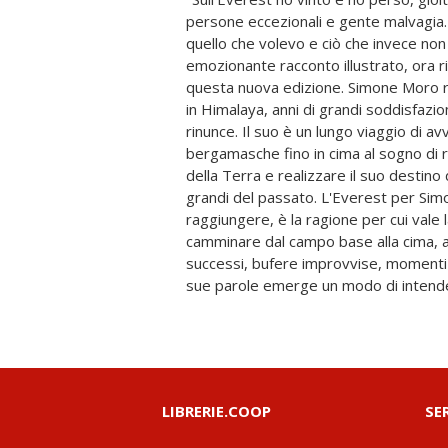
persone eccezionali e gente malvagia.
ghiaccio come una metafora della vita: u
quello che volevo e ciò che invece non 
possono imboccare strade diverse 
emozionante racconto illustrato, ora r
diventare una virtù, dove si trovano ve
questa nuova edizione. Simone Moro ri
meglio non fidarsi. La storia della c
in Himalaya, anni di grandi soddisfazion
tragedia di Mallory, il successo del 1
rinunce. Il suo è un lungo viaggio di av
scalata senza ossigeno di Messner, la prim
bergamasche fino in cima al sogno di r
Monzino del 1973, la via american
della Terra e realizzare il suo destino d
Hornbein - si intreccia con le imprese di
grandi del passato. L'Everest per Sim
in una dimensione storica. L'alpinista
raggiungere, è la ragione per cui vale 
gli esploratori del passato e segna la sua v
camminare dal campo base alla cima, a
ultime riflessioni sul recente "sfruttam
successi, bufere improvvise, momenti d
sue parole emerge un modo di intende
LIBRERIE.COOP
SE