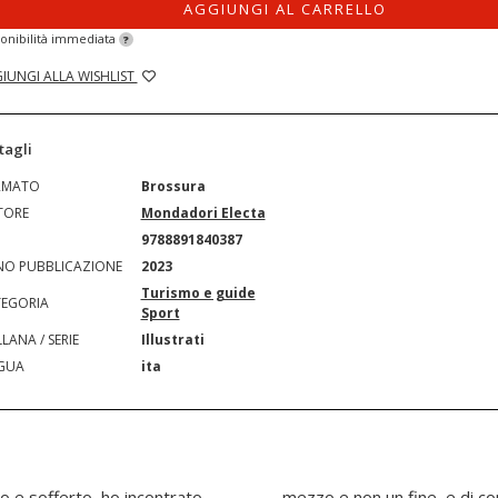
AGGIUNGI AL CARRELLO
onibilità immediata
?
IUNGI ALLA WISHLIST
tagli
RMATO
Brossura
TORE
Mondadori Electa
N
9788891840387
O PUBBLICAZIONE
2023
Turismo e guide
EGORIA
Sport
LANA / SERIE
Illustrati
GUA
ita
to e sofferto, ho incontrato
 quel massiccio di rocce e