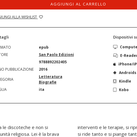
AGGIUNGI AL CARRELLO
IUNGI ALLA WISHLIST
tagli
Dispositivi 
Comput
RMATO
epub
TORE
San Paolo Edizioni
E-Reade
N
9788892202405
iPhone/i
O PUBBLICAZIONE
2016
Androids
Letteratura
EGORIA
Kindle
Biografie
GUA
ita
Kobo
a le discoteche e non si
tualmente. In questo libro
nità religiosa. Lei è la brava
visa la prefazione. E solo a