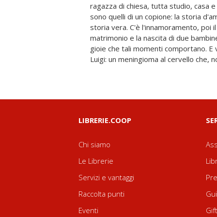
ragazza di chiesa, tutta studio, casa e t
poco a poco ci accorgiamo che i ruoli 
sono quelli di un copione: la storia d'
stanno cambiando: è Luigi l'ateo, me
storia vera. C'è l'innamoramento, poi il
si spegne, a capire che la sofferenz
matrimonio e la nascita di due bambine.
offerta, mentre sua moglie Susanna,
gioie che tali momenti comportano. E v
scoprirà una fede molto diversa da que
Luigi: un meningioma al cervello che, 
LIBRERIE.COOP
SE
Chi siamo
Ass
Le Librerie
Lib
Servizi e vantaggi
Pre
Raccolta punti
Gui
Eventi
Gif