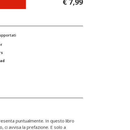
€ 7,99
supportati
er
rs
Pad