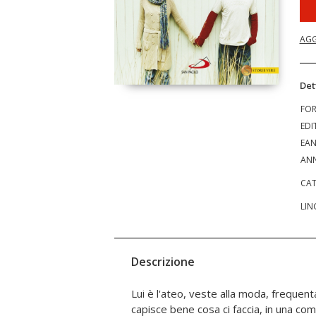
AGG
Det
FO
EDI
EA
ANN
CAT
LIN
Descrizione
Lui è l'ateo, veste alla moda, frequent
interventi e le terapie, si ripresenta pun
capisce bene cosa ci faccia, in una comu
si ride tanto e si piange tanto, ci av