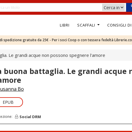
LIBRI
SCAFFALI
CONSIGLI D
e di spedizione gratuite da 25€ - Per i soci Coop o con tessera fedeltà Librerie.c
glia. Le grandi acque non possono spegnere l'amore
a buona battaglia. Le grandi acque
'amore
usanna Bo
EPUB
Social DRM
tezione: