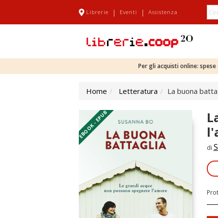
|
|
Librerie
Eventi
Assistenza
Per gli acquisti online: spes
Home
Letteratura
La buona batta
EBOOK - EPUB
L
l
S
di
Pro