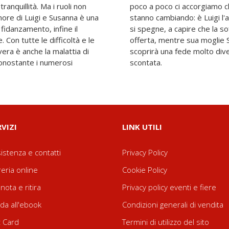
ranquillità. Ma i ruoli non
che credevamo di conoscere
amore di Luigi e Susanna è una
ntre il suo corpo lentamente
 fidanzamento, infine il
a ha un senso quando è
 Con tutte le difficoltà e le
 brava ragazza di chiesa,
era è anche la malattia di
lla che ha sempre dato per
nonostante i numerosi
scontata.
RVIZI
LINK UTILI
istenza e contatti
Privacy Policy
reria online
Cookie Policy
nota e ritira
Privacy policy eventi e fiere
da all'ebook
Condizioni generali di vendita
t Card
Termini di utilizzo del sito