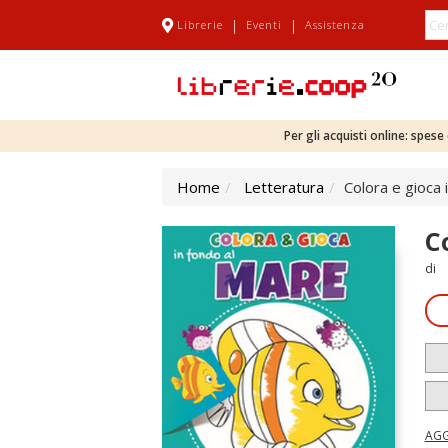
|
|
Librerie
Eventi
Assistenza
Per gli acquisti online: spes
Home
Letteratura
Colora e gioca 
C
di
AGG