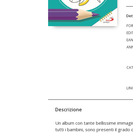
Det
FO
EDI
EA
ANN
CAT
LIN
Descrizione
Un album con tante bellissime immagin
colori e i disegni con i numeri. Colora 
tutti i bambini, sono presenti il grado d