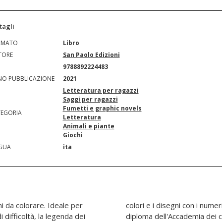
tagli
RMATO
Libro
TORE
San Paolo Edizioni
N
9788892224483
O PUBBLICAZIONE
2021
Letteratura per ragazzi
Saggi per ragazzi
Fumetti e graphic novels
EGORIA
Letteratura
Animali e piante
Giochi
GUA
ita
i da colorare. Ideale per
tutto e alla fine avrai il
i difficoltà, la legenda dei
diploma dell'Accademia dei col