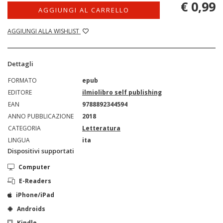
€ 0,99
AGGIUNGI AL CARRELLO
AGGIUNGI ALLA WISHLIST
Dettagli
FORMATO
epub
EDITORE
ilmiolibro self publishing
EAN
9788892344594
ANNO PUBBLICAZIONE
2018
CATEGORIA
Letteratura
LINGUA
ita
Dispositivi supportati
Computer
E-Readers
iPhone/iPad
Androids
Kindle