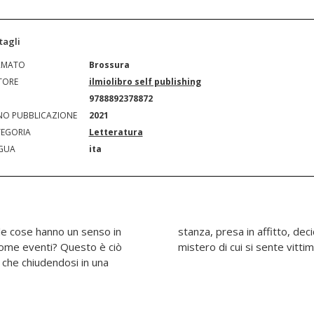
tagli
RMATO
Brossura
TORE
ilmiolibro self publishing
N
9788892378872
O PUBBLICAZIONE
2021
EGORIA
Letteratura
GUA
ita
 le cose hanno un senso in
 uscirne fino a quando quel
come eventi? Questo è ciò
mistero di cui si sente vittim
che chiudendosi in una