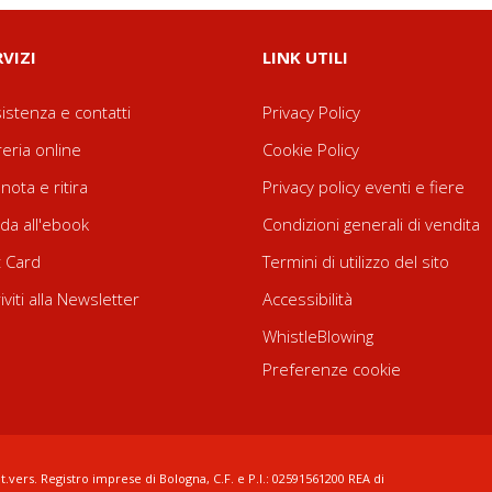
RVIZI
LINK UTILI
istenza e contatti
Privacy Policy
reria online
Cookie Policy
nota e ritira
Privacy policy eventi e fiere
da all'ebook
Condizioni generali di vendita
t Card
Termini di utilizzo del sito
riviti alla Newsletter
Accessibilità
WhistleBlowing
Preferenze cookie
t.vers. Registro imprese di Bologna, C.F. e P.I.: 02591561200 REA di