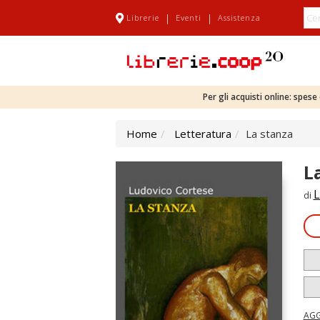
|
|
Librerie
Eventi
Assistenza
Per gli acquisti online: spes
Home
Letteratura
La stanza
L
L
di
AGG