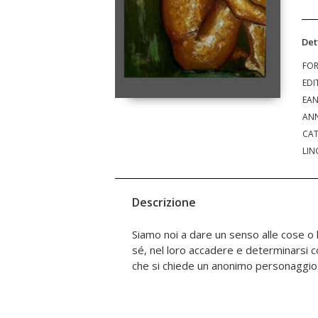
Det
FO
EDI
EA
ANN
CAT
LIN
Descrizione
Siamo noi a dare un senso alle cose o
stanza, presa in affitto, decide di non
sé, nel loro accadere e determinarsi 
che si chiede un anonimo personaggio 