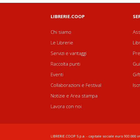
LIBRERIE.COOP
SE
Chi siamo
Ass
Le Librerie
Lib
Servizi e vantaggi
Pre
Raccolta punti
Gui
Eventi
Gif
Collaborazioni e Festival
Isc
Notizie e Area stampa
Lavora con noi
LIBRERIE.COOP S.p.a. - capitale sociale euro 900.000 in