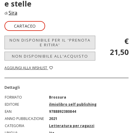
e stelle
Sira
di
CARTACEO
€
NON DISPONIBILE PER IL 'PRENOTA
E RITIRA'
21,50
NON DISPONIBILE ALL'ACQUISTO
AGGIUNGI ALLA WISHLIST
Dettagli
FORMATO
Brossura
EDITORE
ilmiolibro self publishing
EAN
9788892380844
ANNO PUBBLICAZIONE
2021
CATEGORIA
Letteratura per ragazzi
LINGUA
ita