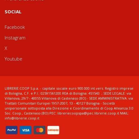
SOCIAL
Facebook
Instagram
X
Youtube
LIBRERIE.COOP S.p.a. - capitale sociale euro 900.000 int.vers. Registro imprese
di Bologna, C.F. e P.I.: 02591561200 REA di Bologna: 451543 ; SEDE LEGALE: via
Villanova, 29/7 - 40055 Villanova di Castenaso (BO) - SEDE AMMINISTRATIVA: via
Trattati Comunitari Europei 1957-2007, 13 - 40127 Bologna - Società
unipersonale sottoposta alla Direzione e Coordinamento di Coop Alleanza 3.0
Soc. Coop., Castenaso (BO) PEC: libreriecoopspa@pec.librerie.coop.it MAIL:
info@librerie.coop.it