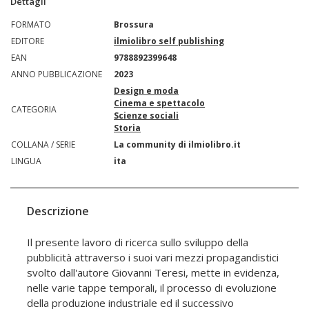
Dettagli
FORMATO
Brossura
EDITORE
ilmiolibro self publishing
EAN
9788892399648
ANNO PUBBLICAZIONE
2023
Design e moda
Cinema e spettacolo
CATEGORIA
Scienze sociali
Storia
COLLANA / SERIE
La community di ilmiolibro.it
LINGUA
ita
Descrizione
Il presente lavoro di ricerca sullo sviluppo della
pubblicità attraverso i suoi vari mezzi propagandistici
svolto dall'autore Giovanni Teresi, mette in evidenza,
nelle varie tappe temporali, il processo di evoluzione
della produzione industriale ed il successivo