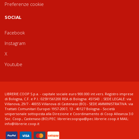
Preferenze cookie
SOCIAL
Facebook
Instagram
X
Youtube
LIBRERIE.COOP S.p.a. - capitale sociale euro 900.000 int.vers. Registro imprese
di Bologna, C.F. e P.I.: 02591561200 REA di Bologna: 451543 ; SEDE LEGALE: via
Villanova, 29/7 - 40055 Villanova di Castenaso (BO) - SEDE AMMINISTRATIVA: via
Trattati Comunitari Europei 1957-2007, 13 - 40127 Bologna - Società
unipersonale sottoposta alla Direzione e Coordinamento di Coop Alleanza 3.0
Soc. Coop., Castenaso (BO) PEC: libreriecoopspa@pec.librerie.coop.it MAIL:
info@librerie.coop.it